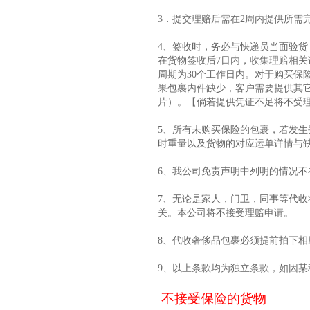
3．提交理赔后需在2周内提供所需
4、签收时，务必与快递员当面验货
在货物签收后7日内，收集理赔相
周期为30个工作日内。对于购买
果包裹内件缺少，客户需要提供其
片）。【倘若提供凭证不足将不受
5、所有未购买保险的包裹，若发
时重量以及货物的对应运单详情与缺
6、我公司免责声明中列明的情况不
7、无论是家人，门卫，同事等代
关。本公司将不接受理赔申请。
8、
代收奢侈品包裹必须提前拍下相
9、
以上条款均为独立条款，如因某
不接受保险的货物